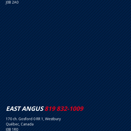
J0B 2A0
EAST ANGUS
819 832-1009
170 ch. Gosford 0 RR 1, Westbury
Québec, Canada
J0B 1R0